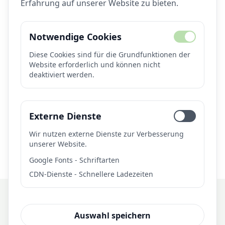
Erfahrung auf unserer Website zu bieten.
Fine-Tuning
Echtzeit-KI
Bildgenerierung
Modell-Bereitstellung
Observability
Monitoring
OpenTelemetry
Cost Tracking
Notwendige Cookies
Diese Cookies sind für die Grundfunktionen der
Website erforderlich und können nicht
deaktiviert werden.
Brauchen Sie KI-Lösungen?
Lassen Sie uns besprechen, wie wir bei Ihrem KI-
Projekt helfen können.
Externe Dienste
Kontakt aufnehmen
Wir nutzen externe Dienste zur Verbesserung
unserer Website.
Google Fonts - Schriftarten
CDN-Dienste - Schnellere Ladezeiten
Auswahl speichern