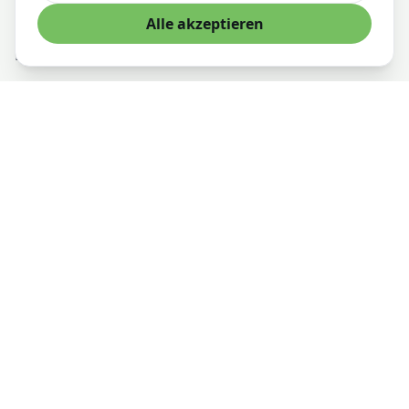
Innovative KI-Lösungen für die digitale Transformation
Alle akzeptieren
Dienstleistungen
KI-Entwicklung
Cloud-Infrastruktur
Strategische Beratung
KI-Training
KI-Services
Unternehmen
Über uns
KI-Bibliothek
Blog
Preise