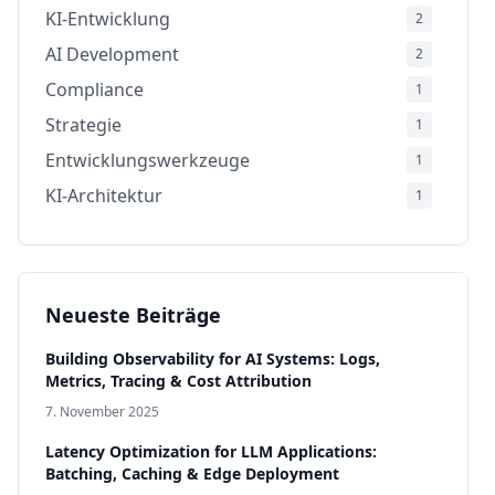
KI-Entwicklung
2
AI Development
2
Compliance
1
Strategie
1
Entwicklungswerkzeuge
1
KI-Architektur
1
Infrastructure & Production
1
Sicherheit & Compliance
1
AI Models
1
Neueste Beiträge
Building Observability for AI Systems: Logs,
Metrics, Tracing & Cost Attribution
7. November 2025
Latency Optimization for LLM Applications:
Batching, Caching & Edge Deployment