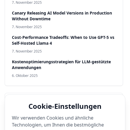
7. November 2025
Canary Releasing AI Model Versions in Production
Without Downtime
7. November 2025
Cost-Performance Tradeoffs: When to Use GPT-5 vs
Self-Hosted Llama 4
7. November 2025
Kostenoptimierungsstrategien für LLM-gestützte
Anwendungen
6. Oktober 2025
Beliebte Schlagwörter
Cookie-Einstellungen
Videogenerierung
Production AI
Open-Source
Wir verwenden Cookies und ähnliche
Technologien, um Ihnen die bestmögliche
Performance
DevOps
Llama 4
Text-zu-Video