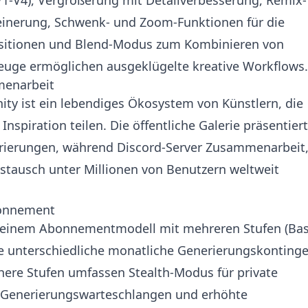
V1-V4), Vergrößerung mit Detailverbesserung, Remix-
feinerung, Schwenk- und Zoom-Funktionen für die
sitionen und Blend-Modus zum Kombinieren von
euge ermöglichen ausgeklügelte kreative Workflows.
enarbeit
y ist ein lebendiges Ökosystem von Künstlern, die
nspiration teilen. Die öffentliche Galerie präsentiert
ierungen, während Discord-Server Zusammenarbeit
stausch unter Millionen von Benutzern weltweit
bonnement
t einem Abonnementmodell mit mehreren Stufen (Bas
ie unterschiedliche monatliche Generierungskonting
here Stufen umfassen Stealth-Modus für private
e Generierungswarteschlangen und erhöhte