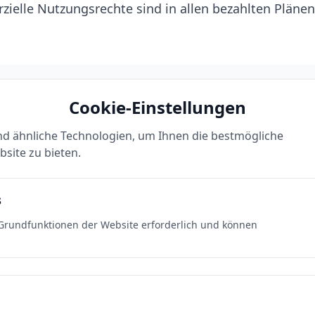
ielle Nutzungsrechte sind in allen bezahlten Plänen
n
Cookie-Einstellungen
y.com
d ähnliche Technologien, um Ihnen die bestmögliche
site zu bieten.
s
e Grundfunktionen der Website erforderlich und können
eistungen
Unternehmen
lung
Über uns
struktur
KI-Bibliothek