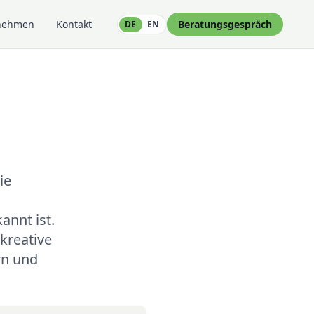
nehmen
Kontakt
Beratungsgespräch
DE
EN
ie
nnt ist.
kreative
rn und