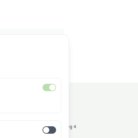
Kontakt
21medien
Fürstenbergweg 4
46399 Bocholt