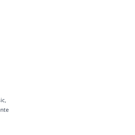
,
ic,
ente