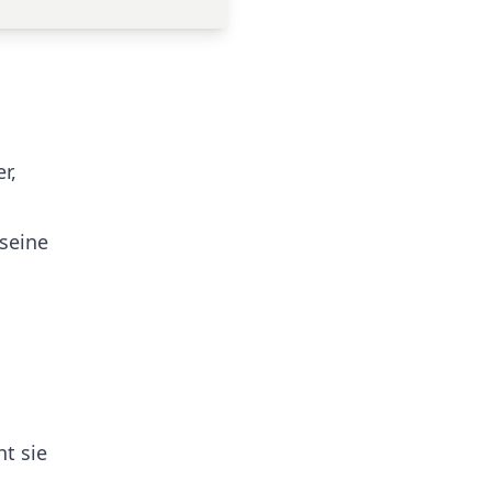
r,
seine
t sie