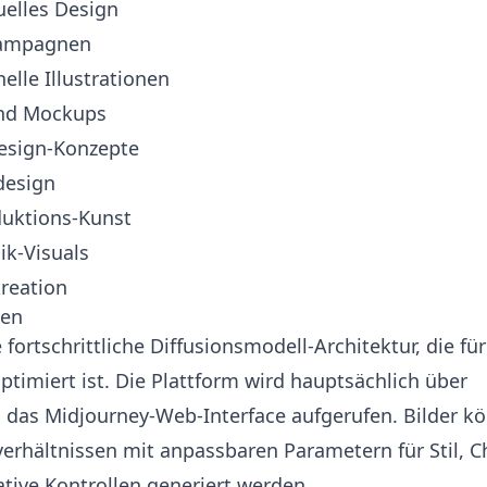
uelles Design
kampagnen
lle Illustrationen
und Mockups
design-Konzepte
design
uktions-Kunst
k-Visuals
kreation
nen
fortschrittliche Diffusionsmodell-Architektur, die für
timiert ist. Die Plattform wird hauptsächlich über
 das Midjourney-Web-Interface aufgerufen. Bilder k
verhältnissen mit anpassbaren Parametern für Stil, C
tive Kontrollen generiert werden.